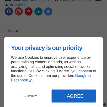
- Dim
: Fermé
Accueil
Contactez-nous
Mentions légales
Your privacy is our priority
Plan du site
We use Cookies to improve user experience by
personalising content and ads, as well as
analyzing traffic and optimizing social networks
functionalities. By clicking "I Agree" you consent to
Haut de page
the use of Cookies from our providers
Google
Facebook
.
I AGREE
Customize