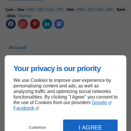
Lun - Jeu
: 08h - 12h | 14h - 17h
Ven
: 08h - 12h | 14h - 16h
Sam
- Dim
: Fermé
Accueil
Contactez-nous
Mentions légales
Your privacy is our priority
Plan du site
We use Cookies to improve user experience by
personalising content and ads, as well as
analyzing traffic and optimizing social networks
functionalities. By clicking "I Agree" you consent to
Haut de page
the use of Cookies from our providers
Google
Facebook
.
I AGREE
Customize