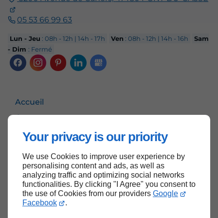
05 53 66 99 63
Lun - Jeu
: 08h - 12h | 14h - 17h
Ven
: 08h - 12h | 14h - 16h
Sam
- Dim
: Fermé
Accueil
Contactez-nous
Mentions légales
Your privacy is our priority
Plan du site
We use Cookies to improve user experience by
personalising content and ads, as well as
analyzing traffic and optimizing social networks
functionalities. By clicking "I Agree" you consent to
Haut de page
the use of Cookies from our providers
Google
Facebook
.