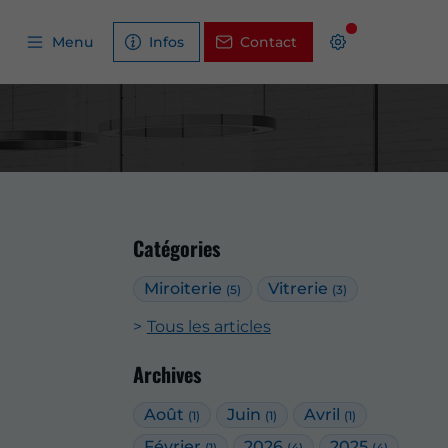
Menu
Infos
Contact
Catégories
Miroiterie
Vitrerie
(5)
(3)
Tous les articles
Archives
Août
Juin
Avril
(1)
(1)
(1)
Février
2026
2025
(1)
(4)
(4)