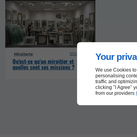
11/04/2025
Miroiterie
Your priva
Qu'est-ce qu'un miroitier et
quelles sont ses missions ?
We use Cookies to
personalising conte
traffic and optimizi
clicking "I Agree" 
from our providers