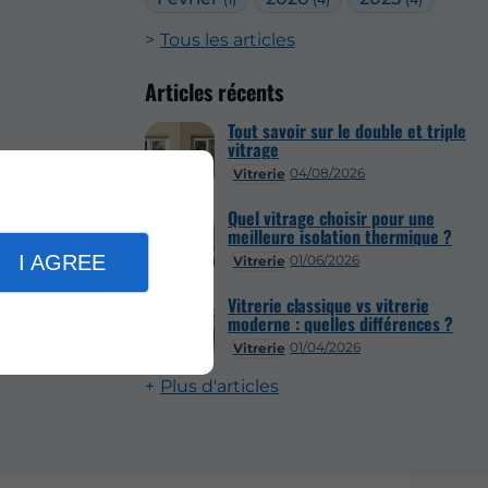
Tous les articles
Articles récents
Tout savoir sur le double et triple
vitrage
04/08/2026
Vitrerie
Quel vitrage choisir pour une
meilleure isolation thermique ?
I AGREE
01/06/2026
Vitrerie
Vitrerie classique vs vitrerie
moderne : quelles différences ?
01/04/2026
Vitrerie
Plus d'articles