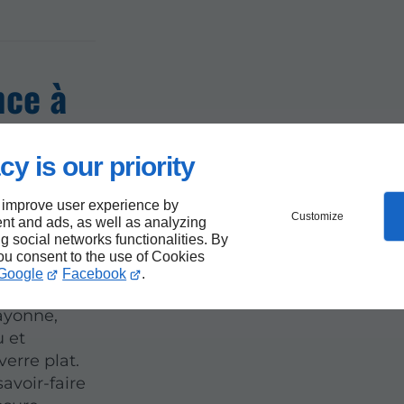
nce à
pour
cy is our priority
lat à
 improve user experience by
Customize
nt and ads, as well as analyzing
ng social networks functionalities. By
you consent to the use of Cookies
Google
Facebook
.
ayonne,
u et
erre plat.
avoir-faire