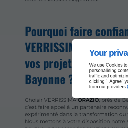
Pourquoi faire confia
VERRISSIMA ORAZIO 
Your priva
vos projets de verre p
We use Cookies to
personalising conte
Bayonne ?
traffic and optimizi
clicking "I Agree" 
from our providers
Choisir VERRISSIMA
ORAZIO
, près de B
c’est faire appel à un partenaire reconn
expérimenté dans la transformation du v
Nous mettons à votre disposition notre s