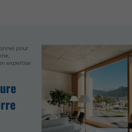
ionnel pour
nne,
n expertise
sure
erre