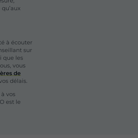
esure,
s qu’aux
té à écouter
seillant sur
i que les
nous, vous
ières de
os délais.
 à vos
 est le