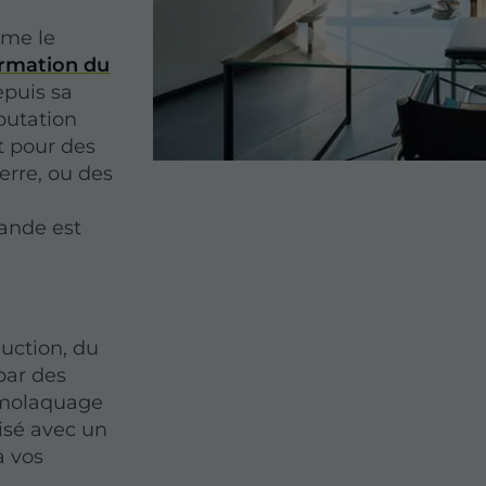
me le
ormation du
epuis sa
éputation
it pour des
erre, ou des
ande est
uction, du
par des
ermolaquage
lisé avec un
à vos